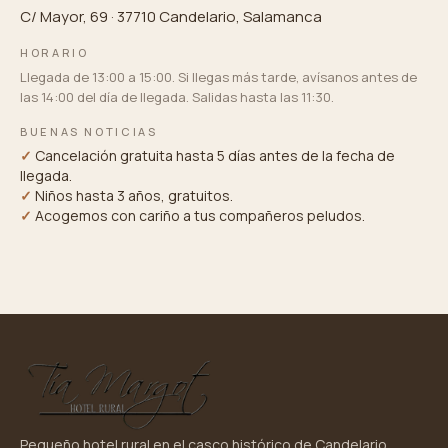
C/ Mayor, 69 · 37710 Candelario, Salamanca
HORARIO
Llegada de 13:00 a 15:00. Si llegas más tarde, avísanos antes de
las 14:00 del día de llegada. Salidas hasta las 11:30.
BUENAS NOTICIAS
✓
Cancelación gratuita hasta 5 días antes de la fecha de
llegada.
✓
Niños hasta 3 años, gratuitos.
✓
Acogemos con cariño a tus compañeros peludos.
Pequeño hotel rural en el casco histórico de Candelario,