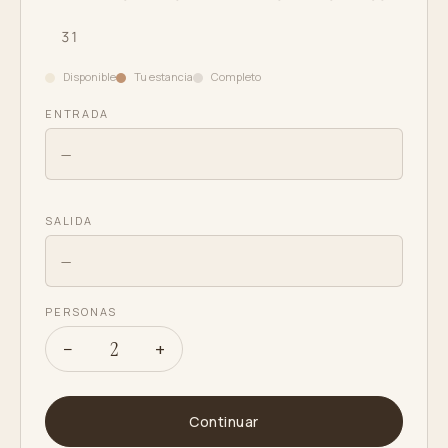
31
Disponible
Tu estancia
Completo
ENTRADA
—
SALIDA
—
PERSONAS
2
−
+
Continuar