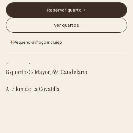
Reservar quarto
Ver quartos
✦
Pequeno-almoço incluído
⌂
∎
8 quartos
C/ Mayor, 69 · Candelario
⌃
A 12 km de La Covatilla