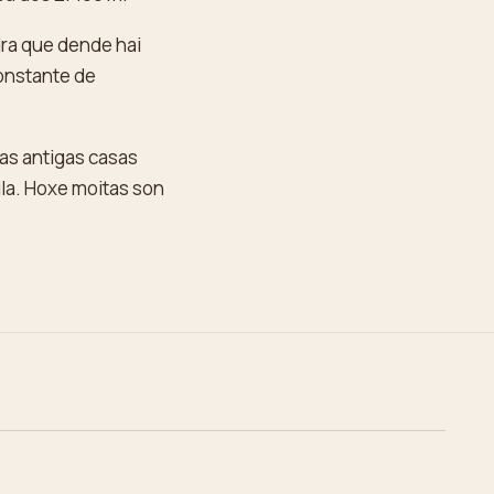
dra que dende hai
constante de
 as antigas casas
ila. Hoxe moitas son