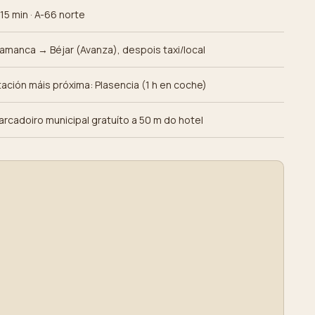
 15 min · A-66 norte
lamanca → Béjar (Avanza), despois taxi/local
tación máis próxima: Plasencia (1 h en coche)
arcadoiro municipal gratuíto a 50 m do hotel