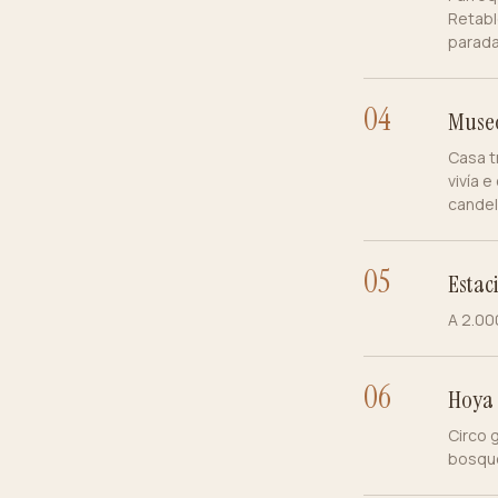
Retabl
parada
0
4
Museo
Casa t
vivía e
candel
0
5
Estac
A 2.00
0
6
Hoya
Circo 
bosque