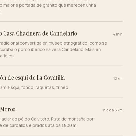
o maior e portada de granito que merecen unha
.
 Casa Chacinera de Candelario
4 min
radicional convertida en museo etnográfico: como se
 curaba o porco ibérico na vella Candelario. Máis en
ario.es
.
ión de esquí de La Covatilla
12 km
0 m. Esquí, fondo, raquetas, trineo.
 Moros
Inicio a 6 km
glaciar ao pé do Calvitero. Ruta de montaña por
 de carballos e prados ata os 1.800 m.