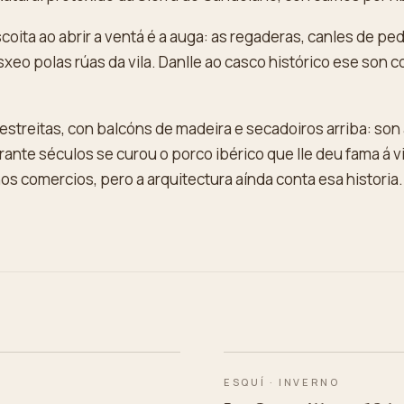
coita ao abrir a ventá é a auga: as regaderas, canles de pe
xeo polas rúas da vila. Danlle ao casco histórico ese son 
 estreitas, con balcóns de madeira e secadoiros arriba: son
ante séculos se curou o porco ibérico que lle deu fama á v
s comercios, pero a arquitectura aínda conta esa historia.
ESQUÍ · INVERNO