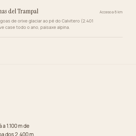
as del Trampal
Acceso a 8 km
agoas de orixe glaciar ao pé do Calvitero (2.401
ve case todo o ano, paisaxe alpina.
 a 1.100 m de
iba dos 2.400 m.