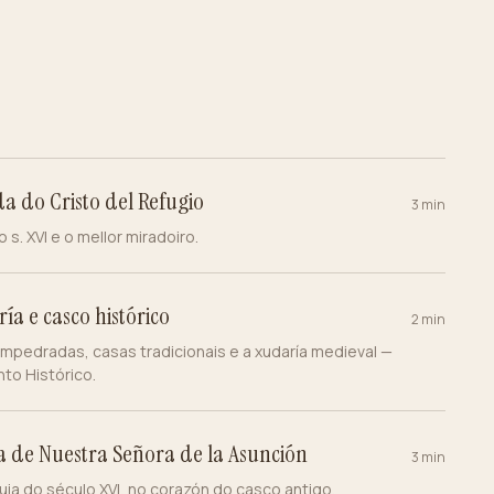
a do Cristo del Refugio
3 min
o s. XVI e o mellor miradoiro.
ía e casco histórico
2 min
mpedradas, casas tradicionais e a xudaría medieval —
to Histórico.
a de Nuestra Señora de la Asunción
3 min
uia do século XVI, no corazón do casco antigo.