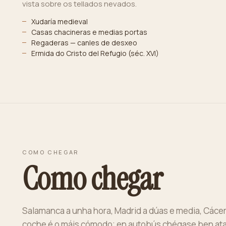
vista sobre os tellados nevados.
Xudaría medieval
Casas chacineras e medias portas
Regaderas — canles de desxeo
Ermida do Cristo del Refugio (séc. XVI)
COMO CHEGAR
Como chegar
Salamanca a unha hora, Madrid a dúas e media, Cácer
coche é o máis cómodo; en autobús chégase ben ata B