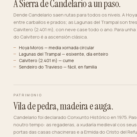
A Sierra de Candelario a un paso.
Dende Candelario saen rutas para todos os niveis. A Hoy
entre carballos e prados; as Lagunas del Trampal son tres
Calvitero (2.401 m), con neve case todo o ano. Para unh
do Calvitero é a ascensión clásica.
Hoya Moros — media xornada circular
Lagunas del Trampal — esixente, día enteiro
Calvitero (2.401 m) — cume
Sendeiro do Travieso — fácil, en familia
PATRIMONIO
Vila de pedra, madeira e auga.
Candelario foi declarado Conxunto Histórico en 1975. Pas
noutro tempo: as regaderas, a xudaría medieval cos seus
portas das casas chacineras e a Ermida do Cristo del Refu