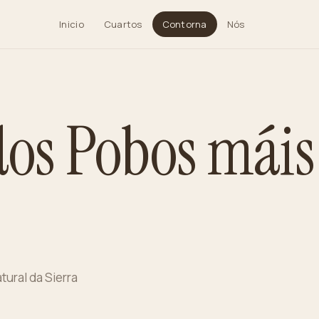
Inicio
Cuartos
Contorna
Nós
dos Pobos máis
tural da Sierra