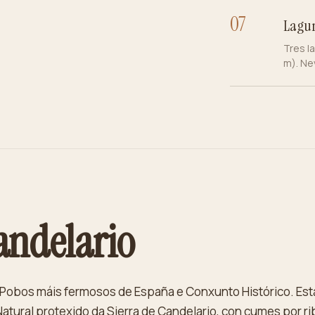
0
7
Lagun
Tres l
m). Ne
andelario
 Pobos máis fermosos de España e Conxunto Histórico. Está
Natural protexido da Sierra de Candelario, con cumes por r