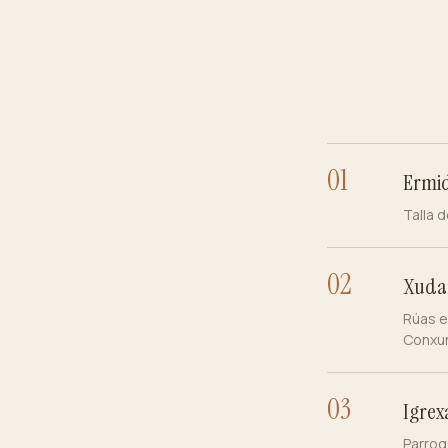
0
1
Ermid
Talla d
0
2
Xudar
Rúas e
Conxun
0
3
Igrex
Parroq