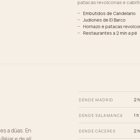
patacas revolconas e cabrit
Embutidos de Candelario
Judiones de El Barco
Hornazo e patacas revolco
Restaurantes a 2 min a pé
2 
DENDE MADRID
1 h
DENDE SALAMANCA
es a dúas. En
2 h
DENDE CÁCERES
éjar e de alí