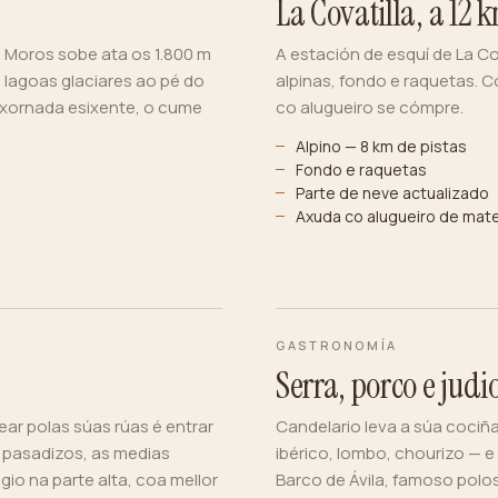
La Covatilla, a 12 
a Moros sobe ata os 1.800 m
A estación de esquí de La Co
 lagoas glaciares ao pé do
alpinas, fondo e raquetas. 
a xornada esixente, o cume
co alugueiro se cómpre.
Alpino — 8 km de pistas
Fondo e raquetas
Parte de neve actualizado
Axuda co alugueiro de mate
GASTRONOMÍA
Serra, porco e judi
ear polas súas rúas é entrar
Candelario leva a súa cociña
 pasadizos, as medias
ibérico, lombo, chourizo — e
gio na parte alta, coa mellor
Barco de Ávila, famoso polo